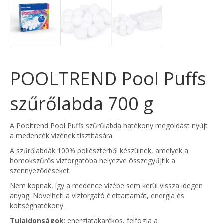
POOLTREND Pool Puffs
szűrőlabda 700 g
A Pooltrend Pool Puffs szűrűlabda hatékony megoldást nyújt
a medencék vizének tisztítására.
A szűrőlabdák 100% poliészterből készülnek, amelyek a
homokszűrős vízforgatóba helyezve összegyűjtik a
szennyeződéseket.
Nem kopnak, így a medence vizébe sem kerül vissza idegen
anyag. Növelheti a vízforgató élettartamát, energia és
költséghatékony.
Tulajdonságok
: energiatakarékos, felfogja a