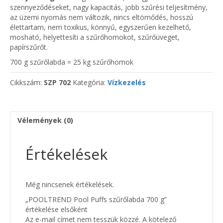
szennyeződéseket, nagy kapacitás, jobb szűrési teljesítmény,
az üzemi nyomás nem változik, nincs eltömődés, hosszú
élettartam, nem toxikus, könnyű, egyszerűen kezelhető,
mosható, helyettesíti a szűrőhomokot, szűrőüveget,
papírszűrőt.
700 g szűrőlabda = 25 kg szűrőhomok
Cikkszám:
SZP 702
Kategória:
Vízkezelés
Vélemények (0)
Értékelések
Még nincsenek értékelések.
„POOLTREND Pool Puffs szűrőlabda 700 g”
értékelése elsőként
Az e-mail címet nem tesszük közzé.
A kötelező