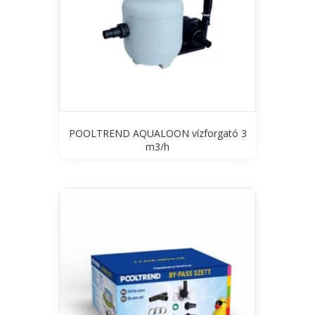
POOLTREND AQUALOON vízforgató 3
m3/h