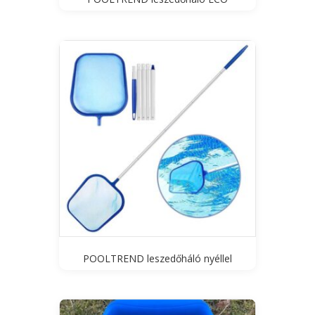
POOLTREND leszedőháló nyéllel