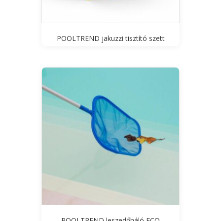
POOLTREND jakuzzi tisztító szett
POOLTREND leszedőháló ECO