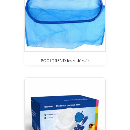
POOLTREND leszedőzsák