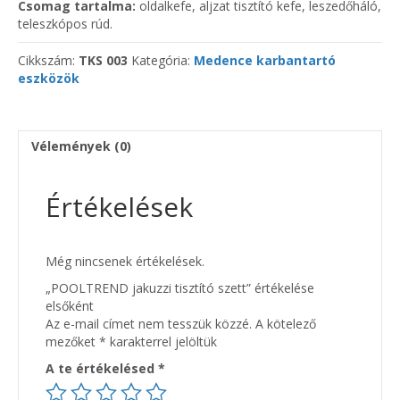
Csomag tartalma:
oldalkefe, aljzat tisztító kefe, leszedőháló,
teleszkópos rúd.
Cikkszám:
TKS 003
Kategória:
Medence karbantartó
eszközök
Vélemények (0)
Értékelések
Még nincsenek értékelések.
„POOLTREND jakuzzi tisztító szett” értékelése
elsőként
Az e-mail címet nem tesszük közzé.
A kötelező
mezőket
*
karakterrel jelöltük
A te értékelésed
*