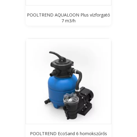
POOLTREND AQUALOON Plus vízforgató
7 m3/h
POOLTREND EcoSand 6 homokszűrős