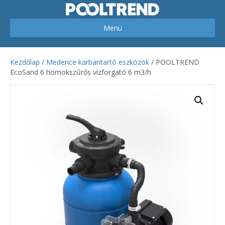
Menü
Kezdőlap
/
Medence karbantartó eszközök
/ POOLTREND
EcoSand 6 homokszűrős vízforgató 6 m3/h