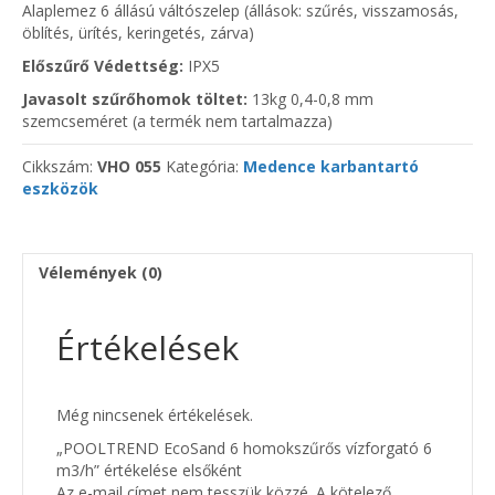
Alaplemez 6 állású váltószelep (állások: szűrés, visszamosás,
öblítés, ürítés, keringetés, zárva)
Előszűrő Védettség:
IPX5
Javasolt szűrőhomok töltet:
13kg 0,4-0,8 mm
szemcseméret (a termék nem tartalmazza)
Cikkszám:
VHO 055
Kategória:
Medence karbantartó
eszközök
Vélemények (0)
Értékelések
Még nincsenek értékelések.
„POOLTREND EcoSand 6 homokszűrős vízforgató 6
m3/h” értékelése elsőként
Az e-mail címet nem tesszük közzé.
A kötelező