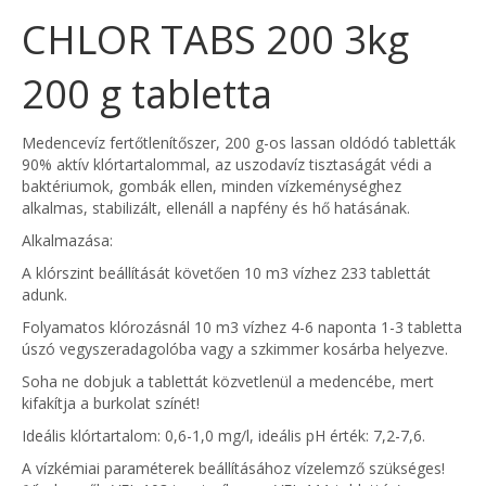
CHLOR TABS 200 3kg
200 g tabletta
Medencevíz fertőtlenítőszer, 200 g-os lassan oldódó tabletták
90% aktív klórtartalommal, az uszodavíz tisztaságát védi a
baktériumok, gombák ellen, minden vízkeménységhez
alkalmas, stabilizált, ellenáll a napfény és hő hatásának.
Alkalmazása:
A klórszint beállítását követően 10 m3 vízhez 233 tablettát
adunk.
Folyamatos klórozásnál 10 m3 vízhez 4-6 naponta 1-3 tabletta
úszó vegyszeradagolóba vagy a szkimmer kosárba helyezve.
Soha ne dobjuk a tablettát közvetlenül a medencébe, mert
kifakítja a burkolat színét!
Ideális klórtartalom: 0,6-1,0 mg/l, ideális pH érték: 7,2-7,6.
A vízkémiai paraméterek beállításához vízelemző szükséges!