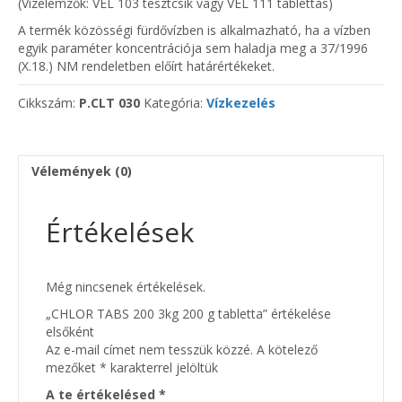
(Vízelemzők: VEL 103 tesztcsík vagy VEL 111 tablettás)
A termék közösségi fürdővízben is alkalmazható, ha a vízben
egyik paraméter koncentrációja sem haladja meg a 37/1996
(X.18.) NM rendeletben előírt határértékeket.
Cikkszám:
P.CLT 030
Kategória:
Vízkezelés
Vélemények (0)
Értékelések
Még nincsenek értékelések.
„CHLOR TABS 200 3kg 200 g tabletta” értékelése
elsőként
Az e-mail címet nem tesszük közzé.
A kötelező
mezőket
*
karakterrel jelöltük
A te értékelésed
*