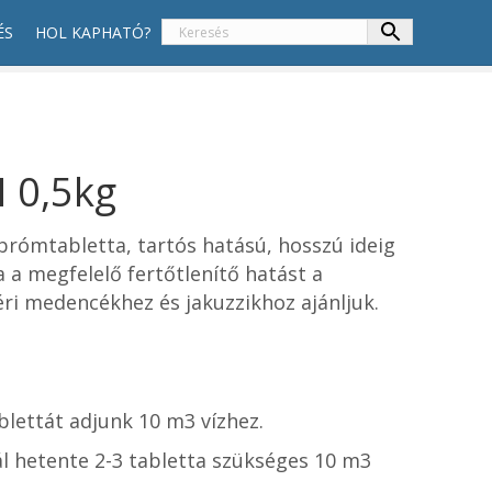
ÉS
HOL KAPHATÓ?
0,5kg
brómtabletta, tartós hatású, hosszú ideig
 a megfelelő fertőtlenítő hatást a
ri medencékhez és jakuzzikhoz ajánljuk.
blettát adjunk 10 m3 vízhez.
l hetente 2-3 tabletta szükséges 10 m3