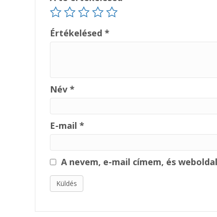
Értékelésed
*
Név
*
E-mail
*
A nevem, e-mail címem, és webold