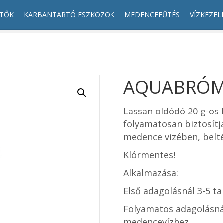
ÍTŐK
KARBANTARTÓ ESZKÖZÖK
MEDENCEFŰTÉS
VÍZKEZEL
AQUABRÓM 
Lassan oldódó 20 g-os 
folyamatosan biztosítja
medence vizében, belté
Klórmentes!
Alkalmazása:
Első adagolásnál 3-5 ta
Folyamatos adagolásná
medencevízhez.