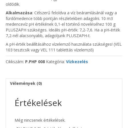
oldódik.
Alkalmazása
: Célszerű feloldva a víz beáramlásánál vagy a
fürdőmedence több pontján részletekben adagolni. 10 m3
medencevíz pH értékének 0,1-el történő növeléséhez 100 g
PLUSZAPH szükséges. Ideális pH-érték: 7,2-7,6. Ha a pH-érték
7,2-nél alacsonyabb, adagoljunk PLUSZAPH-t.
A pH-érték beállításához vízelemző használata szükséges! (VEL
103 tesztcsík vagy VEL 111 tablettás vízelemző)
Cikkszám:
P.PHP 008
Kategória:
Vízkezelés
Vélemények (0)
Értékelések
Még nincsenek értékelések.