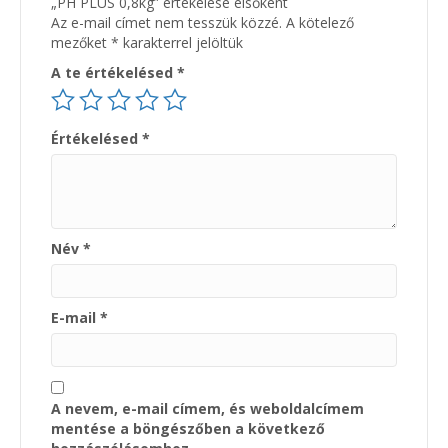
„PH PLUS 0,8kg” értékelése elsőként
Az e-mail címet nem tesszük közzé.
A kötelező
mezőket
*
karakterrel jelöltük
A te értékelésed
*
Értékelésed
*
Név
*
E-mail
*
A nevem, e-mail címem, és weboldalcímem
mentése a böngészőben a következő