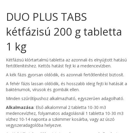
DUO PLUS TABS
kétfázisú 200 g tabletta
1 kg
Kétfázisú klórtartalmú tabletta az azonnali és elnyújtott hatású
fertőtlenítéshez. Kettős hatást fejt ki a medencevízben.
A kék fázis gyorsan oldódik, és azonnali fertőtlenítést biztosít.
A fehér fázis lassan oldódik, és hosszabb ideig fejti ki hatását a
baktériumok, vírusok és gombák ellen.
Minden szűrőtípushoz alkalmazható, egyszerűen adagolható.
Alkalmazása
: Első alkalommal 2 tabletta 10-30 m3
medencevízhez, folyamatos adagolásnál 1 tabletta 10-30 m3
vízhez 10-14 naponta a szkimmer kosárba, vagy az úszó
vegyszeradagolóba helyezve.