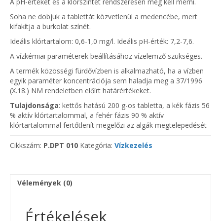
A pH-értéket és a klórszintet rendszeresen meg kell mérni.
Soha ne dobjuk a tablettát közvetlenül a medencébe, mert
kifakítja a burkolat színét.
Ideális klórtartalom: 0,6-1,0 mg/l. Ideális pH-érték: 7,2-7,6.
A vízkémiai paraméterek beállításához vízelemző szükséges.
A termék közösségi fürdővízben is alkalmazható, ha a vízben
egyik paraméter koncentrációja sem haladja meg a 37/1996
(X.18.) NM rendeletben előírt határértékeket.
Tulajdonsága
: kettős hatású 200 g-os tabletta, a kék fázis 56
% aktív klórtartalommal, a fehér fázis 90 % aktív
klórtartalommal fertőtlenít megelőzi az algák megtelepedését
Cikkszám:
P.DPT 010
Kategória:
Vízkezelés
Vélemények (0)
Értékelések