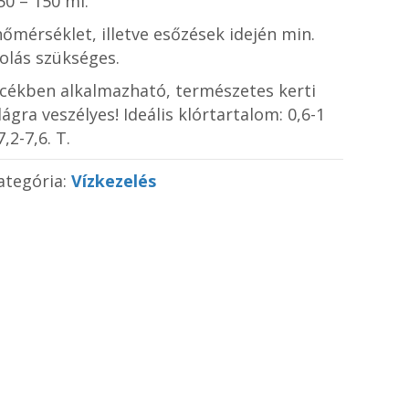
0 – 150 ml.
őmérséklet, illetve esőzések idején min.
olás szükséges.
ékben alkalmazható, természetes kerti
ágra veszélyes! Ideális klórtartalom: 0,6-1
,2-7,6. T.
ategória:
Vízkezelés