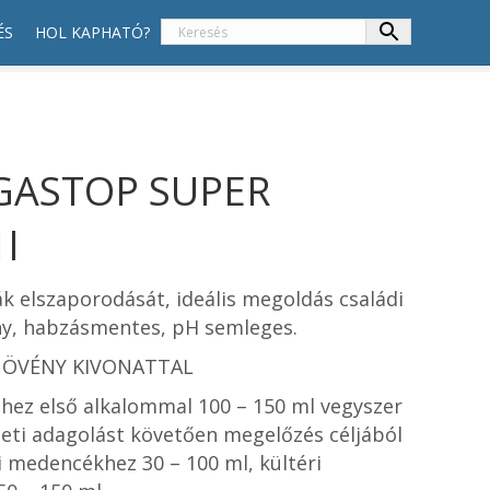
ÉS
HOL KAPHATÓ?
GASTOP SUPER
l
ák elszaporodását, ideális megoldás családi
y, habzásmentes, pH semleges.
ÖVÉNY KIVONATTAL
zhez első alkalommal 100 – 150 ml vegyszer
eti adagolást követően megelőzés céljából
i medencékhez 30 – 100 ml, kültéri