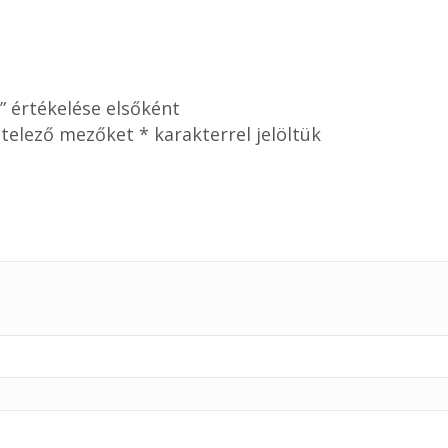
értékelése elsőként
ötelező mezőket
*
karakterrel jelöltük