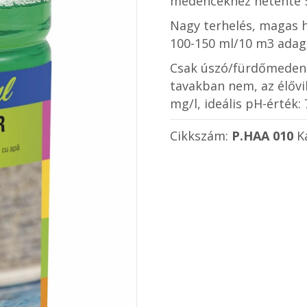
medencékhez hetente 5
Nagy terhelés, magas h
100-150 ml/10 m3 adag
Csak úszó/fürdőmedenc
tavakban nem, az élővil
mg/l, ideális pH-érték: 7
Cikkszám:
P.HAA 010
K