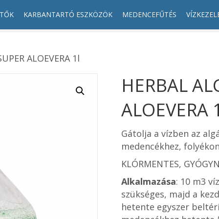
ÍTŐK
KARBANTARTÓ ESZKÖZÖK
MEDENCEFŰTÉS
VÍZKEZEL
SUPER ALOEVERA 1l
HERBAL AL
ALOEVERA 1
Gátolja a vízben az alg
medencékhez, folyékon
KLÓRMENTES, GYÓGYN
Alkalmazása
: 10 m3 ví
szükséges, majd a kezd
hetente egyszer beltér